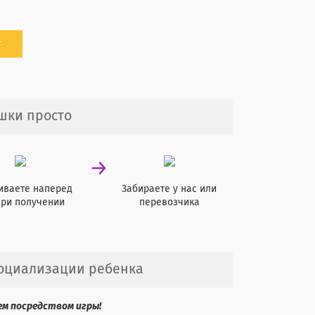
г
шки просто
→
иваете наперед
Забираете у нас или
при получении
перевозчика
оциализации ребенка
ем посредством игры!