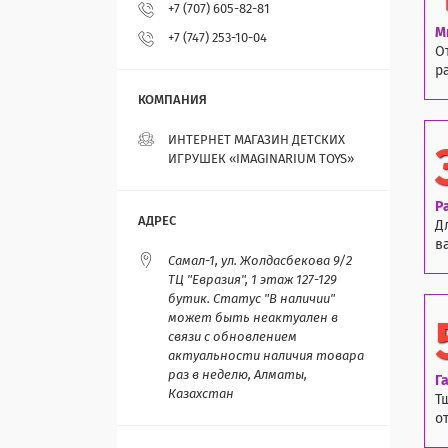
+7 (707) 605-82-81
М
+7 (747) 253-10-04
О
р
ИНТЕРНЕТ МАГАЗИН ДЕТСКИХ
ИГРУШЕК «IMAGINARIUM TOYS»
Р
Д
в
Самал-1, ул. Жолдасбекова 9/2
ТЦ "Евразия", 1 этаж 127-129
бутик. Статус "В наличии"
может быть неактуален в
связи с обновлением
актуальности наличия товара
раз в неделю, Алматы,
Г
Казахстан
Т
о