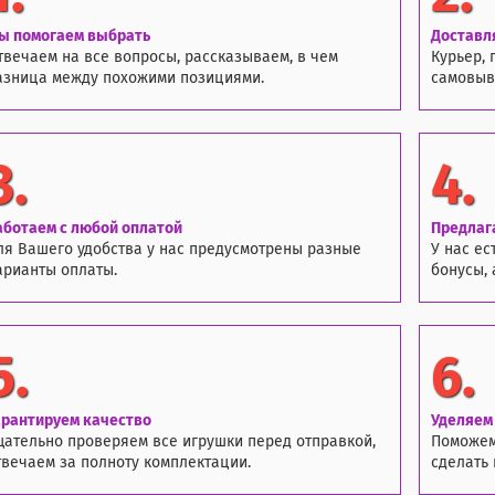
ы помогаем выбрать
Доставл
твечаем на все вопросы, рассказываем, в чем
Курьер, 
азница между похожими позициями.
самовыво
3.
4.
аботаем с любой оплатой
Предлаг
ля Вашего удобства у нас предусмотрены разные
У нас ес
арианты оплаты.
бонусы, 
5.
6.
арантируем качество
Уделяем
щательно проверяем все игрушки перед отправкой,
Поможем
твечаем за полноту комплектации.
сделать