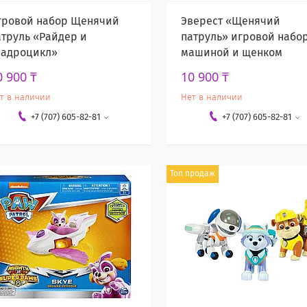
гровой набор Щенячий
Эверест «Щенячий
атруль «Райдер и
патруль» игровой набор
вадроцикл»
машиной и щенком
0 900 ₸
10 900 ₸
т в наличии
Нет в наличии
+7 (707) 605-82-81
+7 (707) 605-82-81
Топ продаж