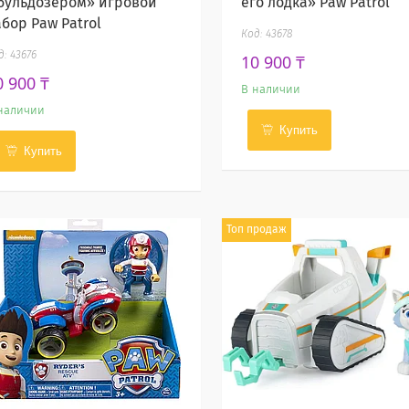
 бульдозером» игровой
его лодка» Paw Patrol
абор Paw Patrol
43678
43676
10 900 ₸
0 900 ₸
В наличии
наличии
Купить
Купить
Топ продаж