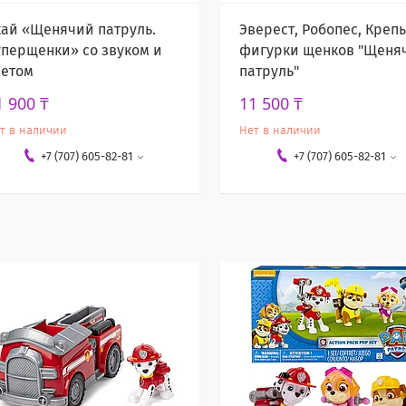
кай «Щенячий патруль.
Эверест, Робопес, Креп
уперщенки» со звуком и
фигурки щенков "Щеня
ветом
патруль"
1 900 ₸
11 500 ₸
т в наличии
Нет в наличии
+7 (707) 605-82-81
+7 (707) 605-82-81