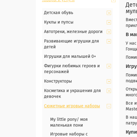
Товары и услуги
Дет
мул
Детская обувь
Вмес
Куклы и пупсы
прик
Автотреки, железные дороги
В ма
Развивающие игрушки для
У нас
детей
Гонщи
Игрушки для малышей 0+
Поми
Фигурки любимых героев и
Игру
персонажей
Помим
подв
Конструкторы
Откры
Косметика и украшения для
много
девочек
Все и
Сюжетные игровые наборы
Maste
В наш
My little pony/ моя
патр
маленькая пони
Купи
Игровые наборы с