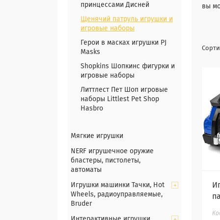
принцессами Дисней
вы мо
Щенячий патруль игрушки и
игровые наборы
Герои в масках игрушки PJ
Masks
Shopkins Шопкинс фигурки и
игровые наборы
Литтлест Пет Шоп игровые
наборы Littlest Pet Shop
Hasbro
Мягкие игрушки
NERF игрушечное оружие
бластеры, пистолеты,
автоматы
И
Игрушки машинки Тачки, Hot
Wheels, радиоуправляемые,
п
Bruder
Интерактивные игрушки