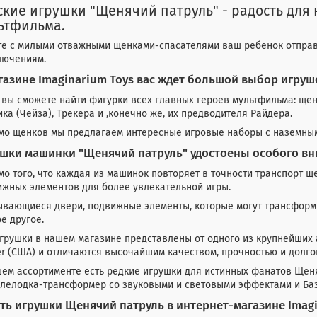
ские игрушки "Щенячий патруль" - радость для 
ьтфильма.
те с милыми отважными щенками-спасателями ваш ребенок отправ
лючениям.
газине Imaginarium Toys вас ждет большой выбор игруш
 вы сможете найти фигурки всех главных героев мультфильма: щен
ка (Чейза), Трекера и ,конечно же, их предводителя Райдера.
мо щенков мы предлагаем интересные игровые наборы с наземным
шки машинки "Щенячий патруль" удостоены особого вн
о того, что каждая из машинок повторяет в точности транспорт щ
ижных элементов для более увлекательной игры.
вающиеся двери, подвижные элементы, которые могут трансформи
е другое.
грушки в нашем магазине представлены от одного из крупнейших
r (США) и отличаются высочайшим качеством, прочностью и долго
ем ассортименте есть редкие игрушки для истинных фанатов Щеня
улелодка-трансформер со звуковыми и световыми эффектами и Ба
ть игрушки Щенячий патруль в интернет-магазине Imagi