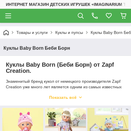
ИНТЕРНЕТ МАГАЗИН ДЕТСКИХ ИГРУШЕК «IMAGINARIUM TO
Товары и услуги
Куклы и пупсы
Куклы Baby Born Бе
Куклы Baby Born Беби Борн
Куклы Baby Born (Беби Борн) от Zapf
Creation.
Знаменитый бренд кукол от немецкого производителя Zapf
Creation уже много лет является одним из самых известных
и любимых брендов интерактивных кукол младенцев и не
Показать всё
только.
Немецкое качество исполнения каждой куклы безупречно.
Все девочки, достигая определенного возраста любят играть
в игру дочки-матери! И конечно же здесь не обойтись без
куколок пупсов, т.к. дети предпочитают кукол максимально
похожих на малышей!