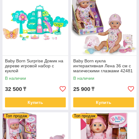
Baby Born Surprise Домик на
Baby Born кукла
дереве игровой набор с
интерактивная Лена 36 см с
куклой
магическими глазками 42481
В наличии
В наличии
32 500
25 900
₸
₸
Купить
Купить
Топ продаж
Топ продаж