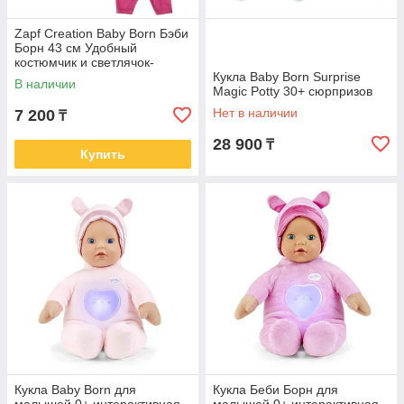
Zapf Creation Baby Born Бэби
Борн 43 см Удобный
костюмчик и светлячок-
ночник
Кукла Baby Born Surprise
В наличии
Magic Potty 30+ сюрпризов
Нет в наличии
7 200
₸
28 900
₸
Купить
Кукла Baby Born для
Кукла Беби Борн для