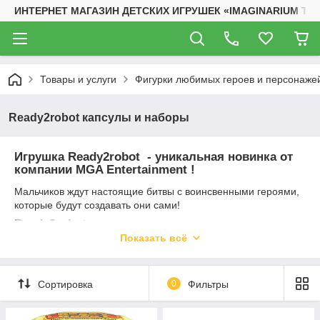
ИНТЕРНЕТ МАГАЗИН ДЕТСКИХ ИГРУШЕК «IMAGINARIUM TO
Товары и услуги
Фигурки любимых героев и персонаже
Ready2robot капсулы и наборы
Игрушка Ready2robot - уникальная новинка от
компании MGA Entertainment !
Мальчиков ждут настоящие битвы с воинсвенными героями,
которые будут создавать они сами!
Ready2robot капсула
Показать всё
Эта игрушка представляет собой контейнер высотой 10 см,
состоящий из нескольких уровней, в каждом из которых в
цветных пакетиках спрятаны элементы для создания
Сортировка
0
Фильтры
уникального воина.
Внутри вы найдете: