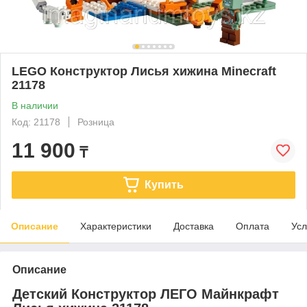
LEGO Конструктор Лисья хижина Minecraft
21178
В наличии
Код: 21178
Розница
11 900
₸
Купить
Описание
Характеристики
Доставка
Оплата
Усл
Описание
Детский Конструктор ЛЕГО Майнкрафт