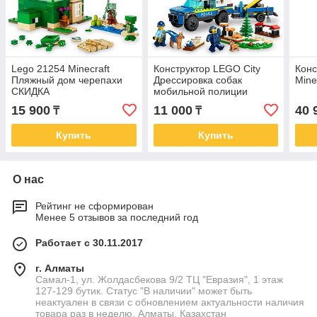
Lego 21254 Minecraft
Конструктор LEGO City
Конс
Пляжный дом черепахи
Дрессировка собак
Mine
СКИДКА
мобильной полиции
60369 СКИДКА
15 900
11 000
40 
₸
₸
Купить
Купить
О нас
Рейтинг не сформирован
Менее 5 отзывов за последний год
Работает с 30.11.2017
г. Алматы
Самал-1, ул. Жолдасбекова 9/2 ТЦ "Евразия", 1 этаж
127-129 бутик. Статус "В наличии" может быть
неактуален в связи с обновлением актуальности наличия
товара раз в неделю, Алматы, Казахстан