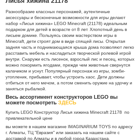
Лисья хижина 21178
Разнообразие классных персонажей, аутентичные
аксессуары и бесконечные возможности для игры делают
набор «Лисья хижина» LEGO Minecraft (21178) идеальным
подарком для детей в возрасте от 8 лет
.
Хлопотный день в
лисьем домике. Пользуясь своим мастерством игры в
Minecraft, дети строят дом в виде спящей лисы. Открытая
задняя часть и поднимающаяся крыша дома позволяют легко
расставить мебель и насладиться творческой ролевой игрой
внутри. Снаружи есть лисенок, взрослый лис и песец, которых
можно покормить ягодами, прежде чем животные свернутся
калачиком и уснут. Популярный персонаж из игры, зомби-
утопленик, прибывает, чтобы устроить хаос. Дети должны
отбиться от него мечом, а потом сменить оружие на удочку и
заняться рыбалкой.
Весь ассортимент конструкторов LEGO вы
можете посмотреть
ЗДЕСЬ
Купить LEGO Конструктор Лисья хижина Minecraft 21178 по
привлекательной цене
вы можете в нашем магазине IMAGINARIUM TOYS по адресу
г. Алматы, ТЦ "Евразия" или заказать на нашем сайте с
доставкой по Алматы и в любой город Казахстана.