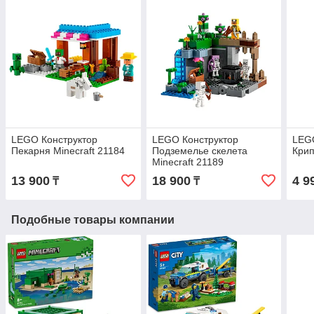
LEGO Конструктор
LEGO Конструктор
LEGO
Пекарня Minecraft 21184
Подземелье скелета
Крип
Minecraft 21189
13 900
18 900
4 9
₸
₸
Подобные товары компании