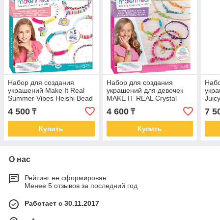
Набор для создания
Набор для создания
Набо
украшений Make It Real
украшений для девочек
укр
Summer Vibes Heishi Bead
MAKE IT REAL Crystal
Juic
Bracelets
Rainbow Jewelry
Cha
4 500
4 600
7 5
₸
₸
Купить
Купить
О нас
Рейтинг не сформирован
Менее 5 отзывов за последний год
Работает с 30.11.2017