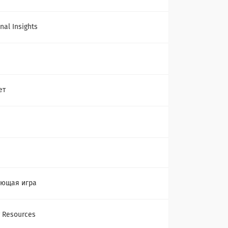
nal Insights
ет
ающая игра
g Resources