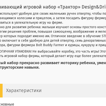
вивающий игровой набор «Трактор» Design&Dril
используют удобную для своих маленьких ручек отвертку, чтобы по
ющимися колесами и прицепом, а затем посадить фигурку фермера
виться в увлекательную игру на ферме.
зно для развития ребенка: малыши изучают основы простого конс
егии решения проблем, повышая самооценку, воображение и мелк
р которых подходит именно им. Отличное введение в обучение S
 включает в себя удобную для детей отвертку, семь декоративных
ора, фигурки фермера Bolt Buddy Farmer и курицы, кукурузу и приц
ГИЧНАЯ УПАКОВКА! Не выбрасывайте коробку, это часть игры! Этот
ть игровой набор фермы, который делает игру еще более увлекат
ый набор прекрасно развивает моторику ребенка, умен
трукторские навыки.
Характеристики
сновные