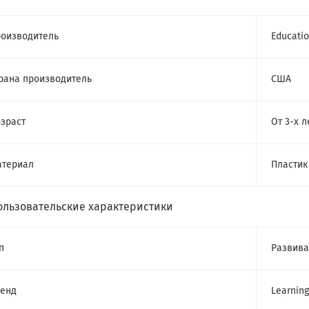
оизводитель
Educatio
рана производитель
США
зраст
От 3-х л
атериал
Пластик
ользовательские характеристики
п
Развив
енд
Learnin