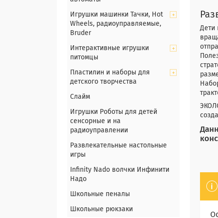
Раз
Игрушки машинки Тачки, Hot
Wheels, радиоуправляемые,
Дети 
Bruder
враща
отпра
Интерактивные игрушки
Поле
питомцы
страт
Пластилин и наборы для
разме
детского творчества
Набор
тракт
Слайм
ЭКОЛО
Игрушки Роботы для детей
созда
сенсорные и на
Данн
радиоуправлении
конс
Развлекательные настольные
игры
Infinity Nado волчки Инфинити
Надо
Школьные пеналы
Школьные рюкзаки
О