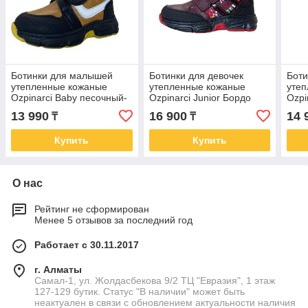
Ботинки для малышей
Ботинки для девочек
Боти
утепленные кожаные
утепленные кожаные
уте
Ozpinarci Baby песочный-
Ozpinarci Junior Бордо
Ozpi
черный размер 21-26
размер 26-30
25 
13 990
16 900
14 
₸
₸
Купить
Купить
О нас
Рейтинг не сформирован
Менее 5 отзывов за последний год
Работает с 30.11.2017
г. Алматы
Самал-1, ул. Жолдасбекова 9/2 ТЦ "Евразия", 1 этаж
127-129 бутик. Статус "В наличии" может быть
неактуален в связи с обновлением актуальности наличия