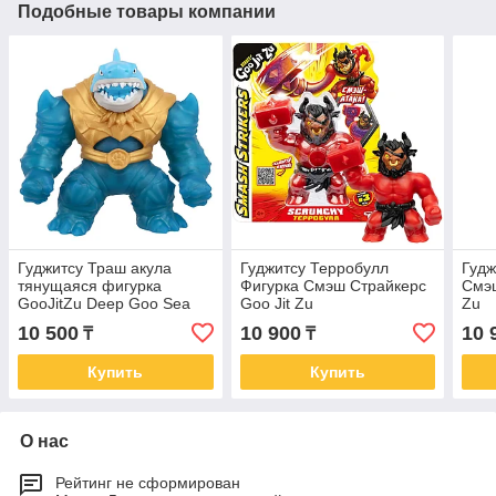
Подобные товары компании
Гуджитсу Траш акула
Гуджитсу Терробулл
Гудж
тянущаяся фигурка
Фигурка Смэш Страйкерс
Смэш
GooJitZu Deep Goo Sea
Goo Jit Zu
Zu
10 500
10 900
10 
₸
₸
Купить
Купить
О нас
Рейтинг не сформирован