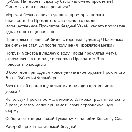
Гу-Сиа! На героев Гуджитсу было наложено проклятие!
Смогут ли они с ним справиться?
Морская бездна - неизведанные просторы, полные
опасности. На Проклятого Эла было наложено
могущественное Проклятие бездны! Узнай, как это проклятие
сделало его еще сильнее!
Приготовься к эпичной битве с героями Гуджитсу! Насколько
же сильнее стал Эл после получения Проклятой метки?
Погрузи монстра в ледяную воду, чтобы проклятая метка
отразилась на его лице и сделала Проклятого Эла
невероятно мощным!
В бою тебе пригодится новое уникальное оружие Проклятого
Эла – Зубастый Фламберг!
Захватывай врагов щупальцами и ни один противник не
убежит!
Используй Проклятое Растяжение: Эл может растягиваться в
3 раза, а затем легко принимать свою первоначальную
форму.
Собери всех персонажей Гуджитсу из линейки Керсд Гу-Сиа!
Раскрой проклятье морской бездны!