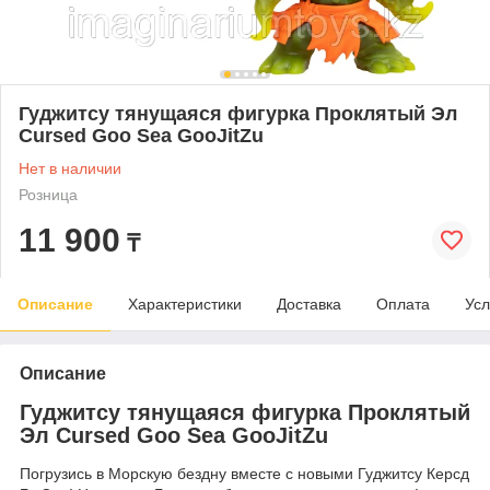
Гуджитсу тянущаяся фигурка Проклятый Эл
Cursed Goo Sea GooJitZu
Нет в наличии
Розница
11 900
₸
Описание
Характеристики
Доставка
Оплата
Усл
Описание
Гуджитсу тянущаяся фигурка Проклятый
Эл Cursed Goo Sea GooJitZu
Погрузись в Морскую бездну вместе с новыми Гуджитсу Керсд