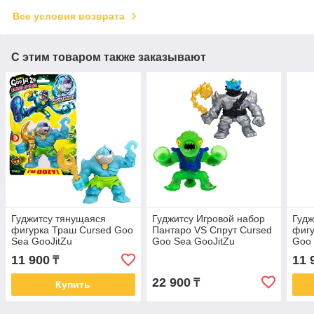
Все условия возврата
С этим товаром также заказывают
Гуджитсу тянущаяся
Гуджитсу Игровой набор
Гудж
фигурка Траш Cursed Goo
Пантаро VS Спрут Cursed
фигу
Sea GooJitZu
Goo Sea GooJitZu
Goo 
11 900
11 
₸
22 900
₸
Купить