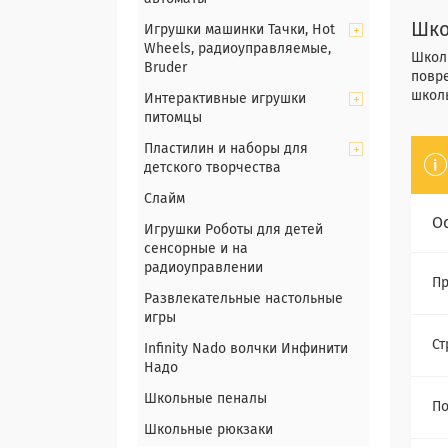
Шко
Игрушки машинки Тачки, Hot
Wheels, радиоуправляемые,
Школь
Bruder
повре
школ
Интерактивные игрушки
питомцы
Пластилин и наборы для
детского творчества
Слайм
О
Игрушки Роботы для детей
сенсорные и на
радиоуправлении
Пр
Развлекательные настольные
игры
Ст
Infinity Nado волчки Инфинити
Надо
Школьные пеналы
П
Школьные рюкзаки