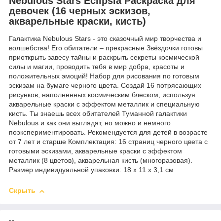
Nebulous Stars Eclipsia Раскраска для
девочек (16 черных эскизов,
акварельные краски, кисть)
Галактика Nebulous Stars - это сказочный мир творчества и
волшебства! Его обитатели – прекрасные Звёздочки готовы
приоткрыть завесу тайны и раскрыть секреты космической
силы и магии, проводить тебя в мир добра, красоты и
положительных эмоций! Набор для рисования по готовым
эскизам на бумаге черного цвета. Создай 16 потрясающих
рисунков, наполненных космическим блеском, используя
акварельные краски с эффектом металлик и специальную
кисть. Ты знаешь всех обитателей Туманной галактики
Nebulous и как они выглядят, но можно и немного
поэкспериментировать. Рекомендуется для детей в возрасте
от 7 лет и старше Комплектация: 16 страниц черного цвета с
готовыми эскизами, акварельные краски с эффектом
металлик (8 цветов), акварельная кисть (многоразовая).
Размер индивидуальной упаковки: 18 х 11 х 3,1 см
Скрыть