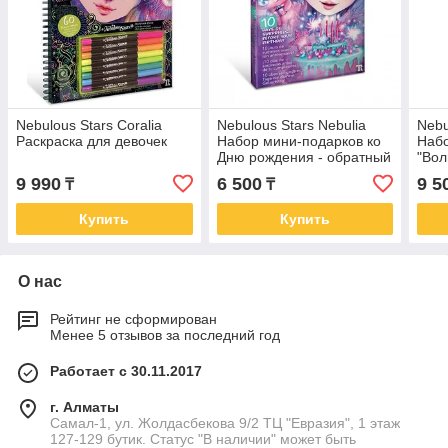
Nebulous Stars Coralia
Nebulous Stars Nebulia
Nebu
Раскраска для девочек
Набор мини-подарков ко
Набо
Дню рождения - обратный
"Вол
календарь
9 990
6 500
9 5
₸
₸
Купить
Купить
О нас
Рейтинг не сформирован
Менее 5 отзывов за последний год
Работает с 30.11.2017
г. Алматы
Самал-1, ул. Жолдасбекова 9/2 ТЦ "Евразия", 1 этаж
127-129 бутик. Статус "В наличии" может быть