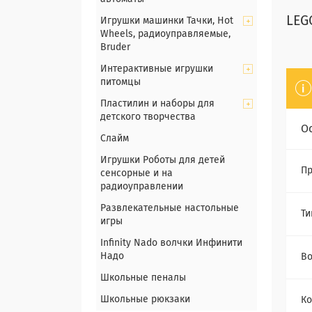
LEG
Игрушки машинки Тачки, Hot
Wheels, радиоуправляемые,
Bruder
Интерактивные игрушки
питомцы
Пластилин и наборы для
детского творчества
О
Слайм
Игрушки Роботы для детей
Пр
сенсорные и на
радиоуправлении
Развлекательные настольные
Ти
игры
Infinity Nado волчки Инфинити
Надо
Во
Школьные пеналы
Школьные рюкзаки
Ко