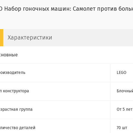
O Набор гоночных машин: Самолет против больн
Характеристики
сновные
оизводитель
LEGO
п конструктора
Блочны
зрастная группа
От 5 лет
личество деталей
70 шт