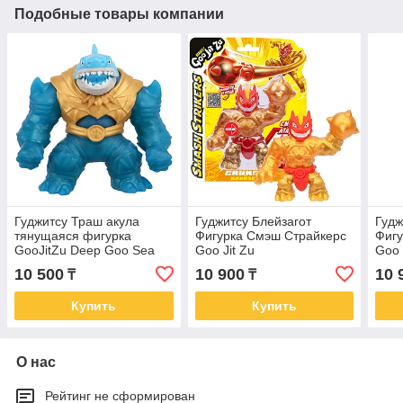
Подобные товары компании
Гуджитсу Траш акула
Гуджитсу Блейзагот
Гудж
тянущаяся фигурка
Фигурка Смэш Страйкерс
Фигу
GooJitZu Deep Goo Sea
Goo Jit Zu
Goo 
10 500
10 900
10 
₸
₸
Купить
Купить
О нас
Рейтинг не сформирован