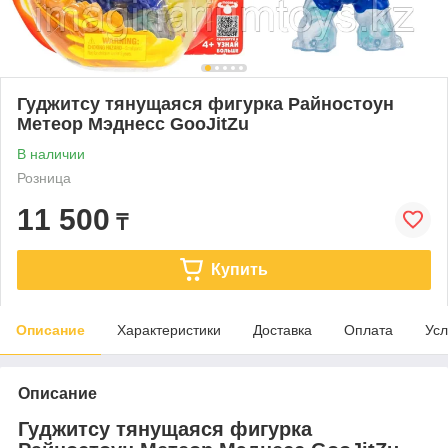
Гуджитсу тянущаяся фигурка Райностоун
Метеор Мэднесс GooJitZu
В наличии
Розница
11 500
₸
Купить
Описание
Характеристики
Доставка
Оплата
Усл
Описание
Гуджитсу тянущаяся фигурка