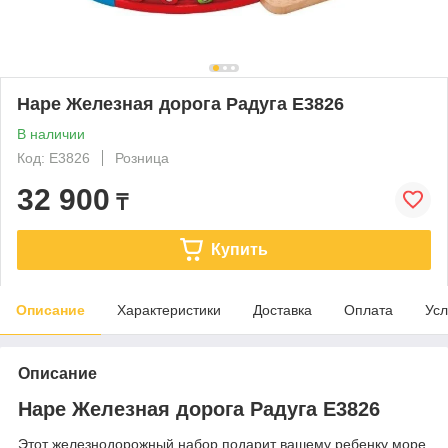
Hape Железная дорога Радуга E3826
В наличии
Код: E3826
Розница
32 900
₸
Купить
Описание
Характеристики
Доставка
Оплата
Усл
Описание
Hape Железная дорога Радуга E3826
Этот железнодорожный набор подарит вашему ребенку море