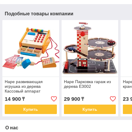
Подобные товары компании
Hape развивающая
Hape Парковка гараж из
Hape
игрушка из дерева
дерева E3002
кра
Кассовый аппарат
14 900
29 900
23 
₸
₸
Купить
Купить
О нас