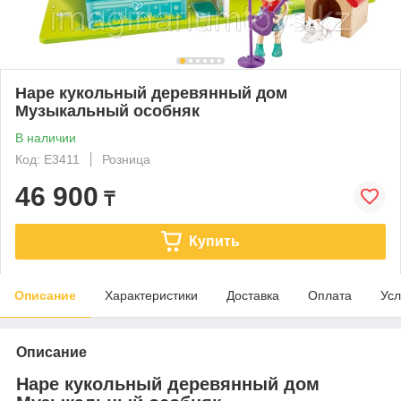
Hape кукольный деревянный дом
Музыкальный особняк
В наличии
Код: E3411
Розница
46 900
₸
Купить
Описание
Характеристики
Доставка
Оплата
Усл
Описание
Hape кукольный деревянный дом