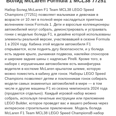
Болид McLaren Formula 1 MCL38 77251
Набор Болид McLaren F1 Team MCL38 LEGO Speed
Champions (77251) позволяет мальчикам и девочкам в
возрасте от 10 лет в полной мере насладиться приятным
волнением гонок Formula 1. Дети и взрослые коллекционеры
автомобилей могут собрать, демонстрировать и устраивать
гонки с моделью болида F1, в дизайне которой использованы
элементы реальной версии, участвовавшей в сезоне Formula
1 в 2024 году. Кабина этой модели автомобиля F1
открывается, если поднять дугу безопасности, и у болида
есть заднее крыло, рычажная подвеска, наклейки спонсоров
и широкие задние шины с надписью Pirelli. Кроме того, в
наборе с игрушечными автомобилем есть минифигурка
водителя в костюме McLaren крылатом шлеме, которую
можно поместить в кабину для гонок. Наборы LEGO Speed
Champions позволяют детям и поклонникам гонок собирать
модели самых знаменитых автомобилей в мире — в том
числе и другие машины F1 из сезона чемпионата 2024 года
(продаются отдельно). Каждый игровой набор можно
собрать, используя печатные инструкции или приложение
LEGO Builder, которое проведет вас и вашего ребенка через
интересное строительное приключение. Модель болида
McLaren F1 Team MCL38 LEGO Speed ChampionsВ набор