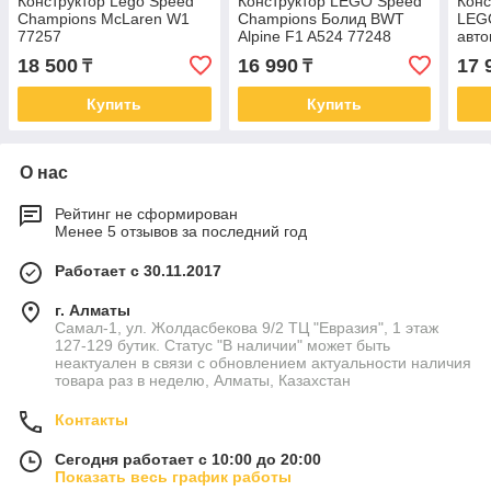
Конструктор Lego Speed
Конструктор LEGO Speed
Конс
Champions McLaren W1
Champions Болид BWT
LEG
77257
Alpine F1 A524 77248
авт
772
18 500
16 990
17 
₸
₸
Купить
Купить
О нас
Рейтинг не сформирован
Менее 5 отзывов за последний год
Работает с 30.11.2017
г. Алматы
Самал-1, ул. Жолдасбекова 9/2 ТЦ "Евразия", 1 этаж
127-129 бутик. Статус "В наличии" может быть
неактуален в связи с обновлением актуальности наличия
товара раз в неделю, Алматы, Казахстан
Контакты
Сегодня работает с 10:00 до 20:00
Показать весь график работы