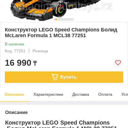
Конструктор LEGO Speed Champions Болид
McLaren Formula 1 MCL38 77251
В наличии
Код: 77251
Розница
16 990
₸
Купить
Описание
Характеристики
Доставка
Оплата
Усл
Описание
Конструктор LEGO Speed Champions