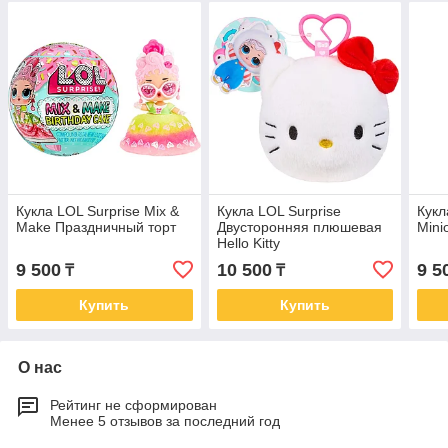
Кукла LOL Surprise Mix &
Кукла LOL Surprise
Кукл
Make Праздничный торт
Двусторонняя плюшевая
Mini
Hello Kitty
9 500
10 500
9 5
₸
₸
Купить
Купить
О нас
Рейтинг не сформирован
Менее 5 отзывов за последний год