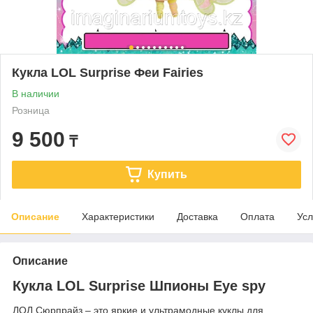
Кукла LOL Surprise Феи Fairies
В наличии
Розница
9 500
₸
Купить
Описание
Характеристики
Доставка
Оплата
Усл
Описание
Кукла LOL Surprise Шпионы Eye spy
ЛОЛ Сюрпрайз – это яркие и ультрамодные куклы для