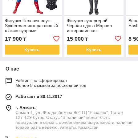
Фигурка Человек-паук
Фигурка супергерой
Вено
Spiderman интерактивный
Черная вдова Марвел
Hasb
с аксессуарами
интерактивная
17 900
15 000
8 5
₸
₸
Купить
Купить
О нас
Рейтинг не сформирован
Менее 5 отзывов за последний год
Работает с 30.11.2017
г. Алматы
Самал-1, ул. Жолдасбекова 9/2 ТЦ "Евразия", 1 этаж
127-129 бутик. Статус "В наличии" может быть
неактуален в связи с обновлением актуальности наличия
товара раз в неделю, Алматы, Казахстан