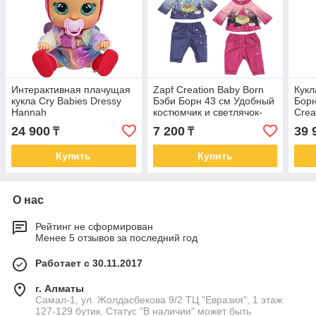
Интерактивная плачущая
Zapf Creation Baby Born
Кукл
кукла Cry Babies Dressy
Бэби Борн 43 см Удобный
Борн
Hannah
костюмчик и светлячок-
Crea
ночник
24 900
7 200
39 
₸
₸
Купить
Купить
О нас
Рейтинг не сформирован
Менее 5 отзывов за последний год
Работает с 30.11.2017
г. Алматы
Самал-1, ул. Жолдасбекова 9/2 ТЦ "Евразия", 1 этаж
127-129 бутик. Статус "В наличии" может быть