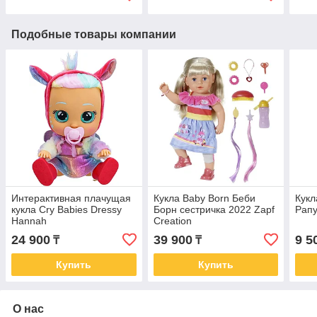
Подобные товары компании
Интерактивная плачущая
Кукла Baby Born Беби
Кукл
кукла Cry Babies Dressy
Борн сестричка 2022 Zapf
Рапу
Hannah
Creation
24 900
39 900
9 5
₸
₸
Купить
Купить
О нас