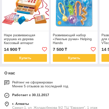
Hape развивающая
Развивающий набор
Раз
игрушка из дерева
«Умелые ручки» Helping
для 
Кассовый аппарат
Hands
VTe
14 900
7 500
14 
₸
₸
Купить
Купить
О нас
Рейтинг не сформирован
Менее 5 отзывов за последний год
Работает с 30.11.2017
г. Алматы
Самал-1, ул. Жолдасбекова 9/2 ТЦ "Евразия", 1 этаж