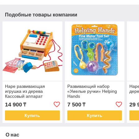
Подобные товары компании
Hape развивающая
Развивающий набор
Hape
игрушка из дерева
«Умелые ручки» Helping
дере
Кассовый аппарат
Hands
14 900
7 500
29 
₸
₸
Купить
Купить
О нас