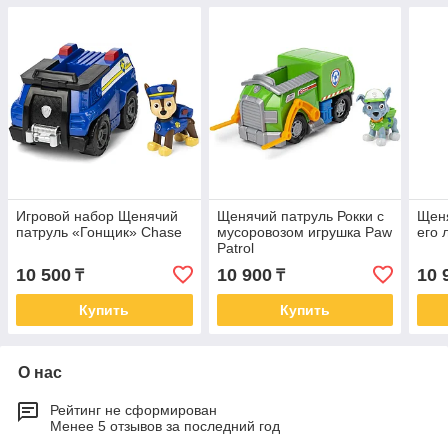
Игровой набор Щенячий
Щенячий патруль Рокки с
Щеня
патруль «Гонщик» Chase
мусоровозом игрушка Paw
его 
Patrol
10 500
10 900
10 
₸
₸
Купить
Купить
О нас
Рейтинг не сформирован
Менее 5 отзывов за последний год