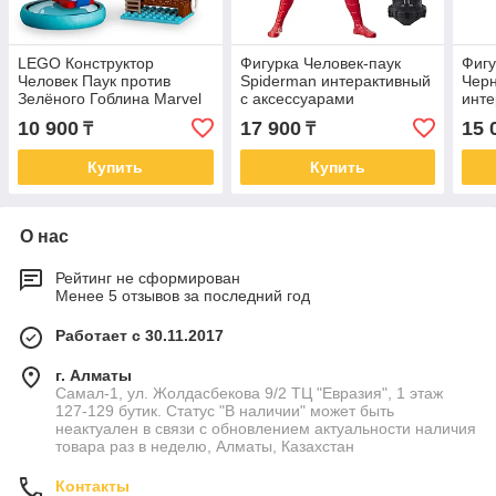
LEGO Конструктор
Фигурка Человек-паук
Фигу
Человек Паук против
Spiderman интерактивный
Черн
Зелёного Гоблина Marvel
с аксессуарами
инте
10793
10 900
17 900
15 
₸
₸
Купить
Купить
О нас
Рейтинг не сформирован
Менее 5 отзывов за последний год
Работает с 30.11.2017
г. Алматы
Самал-1, ул. Жолдасбекова 9/2 ТЦ "Евразия", 1 этаж
127-129 бутик. Статус "В наличии" может быть
неактуален в связи с обновлением актуальности наличия
товара раз в неделю, Алматы, Казахстан
Контакты