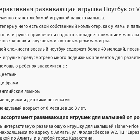
ерактивная развивающая игрушка Ноутбук от V
еменно станет любимой игрушкой вашего малыша.
теперь у него есть свой собственный компьютер, как у мамы и папы
очная игрушка привлечет и надолго завладеет вниманием малыша
очных кнопок и звуковым и световым режимам игры.
ей сложности веселый ноутбук содержит более 40 мелодий, песен
й игрушке предусмотрено много подвижных элементов для развити
помощью ребенок знакомится с :
цветами
цифрами
английским языком
мелодиями и детскими песенками
ендуемый возраст от 6 месяцев до 3 лет.
 ассортимент развивающих игрушек для малышей от р
ь интерактивную развивающую игрушку для малышей Fisher-Price 
 находящемся по адресу г. Алматы, ул. Жолдасбекова 9/2, ТЦ "Евраз
вкой по Алматы и в любой город Казахстана.