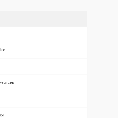
rice
 месяцев
ки