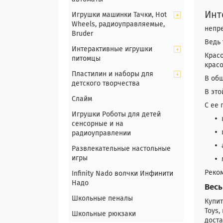
Инт
Игрушки машинки Тачки, Hot
Wheels, радиоуправляемые,
непр
Bruder
Ведь 
Интерактивные игрушки
Крас
питомцы
крас
Пластилин и наборы для
В общ
детского творчества
В это
Слайм
С ее 
Игрушки Роботы для детей
сенсорные и на
радиоуправлении
Развлекательные настольные
игры
Реком
Infinity Nado волчки Инфинити
Надо
Весь
Школьные пеналы
Купит
Toys,
Школьные рюкзаки
доста