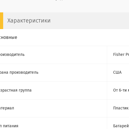
Характеристики
сновные
оизводитель
Fisher P
рана производитель
США
зрастная группа
От 6-ти
атериал
Пластик
п питания
Батарей