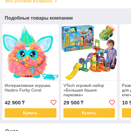
Все условия возврата
Подобные товары компании
Интерактивная игрушка
VTech игровой набор
Раз
Hasbro Furby Coral
«Большая башня
для 
парковка»
ключ
изуч
42 900
29 500
10 
₸
₸
Купить
Купить