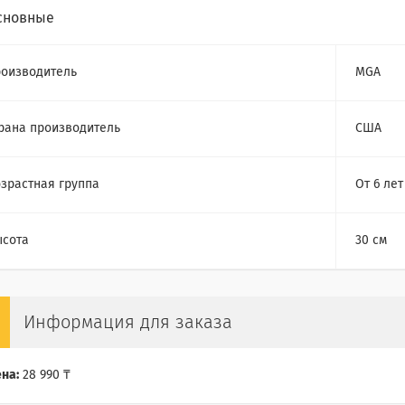
сновные
оизводитель
MGA
рана производитель
США
зрастная группа
От 6 лет
сота
30 см
Информация для заказа
на:
28 990 ₸