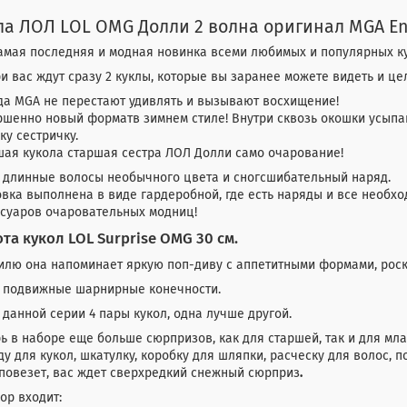
ла ЛОЛ LOL OMG Долли 2 волна оригинал MGA En
амая последняя и модная новинка всеми любимых и популярных к
и вас ждут сразу 2 куклы, которые вы заранее можете видеть и це
да MGA не перестают удивлять и вызывают восхищение!
ршенно новый форматв зимнем стиле! Внутри сквозь окошки усыпа
ку сестричку.
шая кукола старшая сестра ЛОЛ Долли само очарование!
е длинные волосы необычного цвета и сногсшибательный наряд.
вка выполнена в виде гардеробной, где есть наряды и все необх
ссуаров очаровательных модниц!
та кукол LOL Surprise OMG 30 см.
тилю она напоминает яркую поп-диву с аппетитными формами, рос
е подвижные шарнирные конечности.
 данной серии 4 пары кукол, одна лучше другой.
ь в наборе еще больше сюрпризов, как для старшей, так и для мла
у для кукол, шкатулку, коробку для шляпки, расческу для волос, по
повезет, вас ждет сверхредкий снежный сюрприз
.
ор входит: