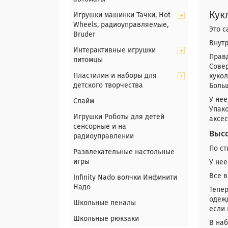
Кук
Игрушки машинки Тачки, Hot
Wheels, радиоуправляемые,
Это с
Bruder
Внутр
Интерактивные игрушки
Прав
питомцы
Сове
Пластилин и наборы для
кукол
детского творчества
Боль
У не
Слайм
Упако
Игрушки Роботы для детей
аксе
сенсорные и на
Высо
радиоуправлении
По с
Развлекательные настольные
игры
У не
Все в
Infinity Nado волчки Инфинити
Надо
Тепер
одежд
Школьные пеналы
если 
Школьные рюкзаки
В наб