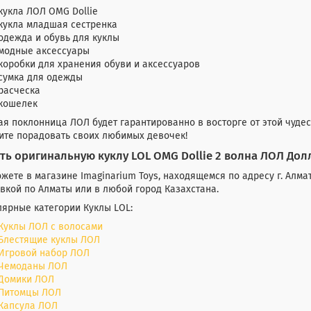
кукла ЛОЛ OMG Dollie
кукла младшая сестренка
одежда и обувь для куклы
модные аксессуары
коробки для хранения обуви и аксессуаров
сумка для одежды
расческа
кошелек
я поклонница ЛОЛ будет гарантированно в восторге от этой чудес
ите порадовать своих любимых девочек!
ть оригинальную куклу LOL OMG Dollie 2 волна ЛОЛ До
жете в магазине Imaginarium Toys, находящемся по адресу г. Алмат
вкой по Алматы или в любой город Казахстана.
ярные категории Куклы LOL:
Куклы ЛОЛ с волосами
Блестящие куклы ЛОЛ
Игровой набор ЛОЛ
Чемоданы ЛОЛ
Домики ЛОЛ
Питомцы ЛОЛ
Капсула ЛОЛ