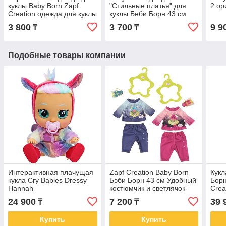
куклы Baby Born Zapf
"Стильные платья" для
2 ор
Creation одежда для куклы
куклы Беби Борн 43 см
Baby Born "В погоне за
3 800
3 700
9 9
₸
₸
модой"
Подобные товары компании
Интерактивная плачущая
Zapf Creation Baby Born
Кукл
кукла Cry Babies Dressy
Бэби Борн 43 см Удобный
Борн
Hannah
костюмчик и светлячок-
Crea
ночник
24 900
7 200
39 
₸
₸
Купить
Купить