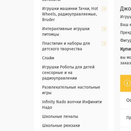
Джо
Игрушки машинки Тачки, Hot
Wheels, радиоуправляемые,
Игруш
Bruder
Ваш 
Интерактивные игрушки
Прекр
питомцы
Фигу
Пластилин и наборы для
Купи
детского творчества
вы мо
Слайм
заказ
Игрушки Роботы для детей
сенсорные и на
радиоуправлении
Развлекательные настольные
игры
О
Infinity Nado волчки Инфинити
Надо
Школьные пеналы
Пр
Школьные рюкзаки