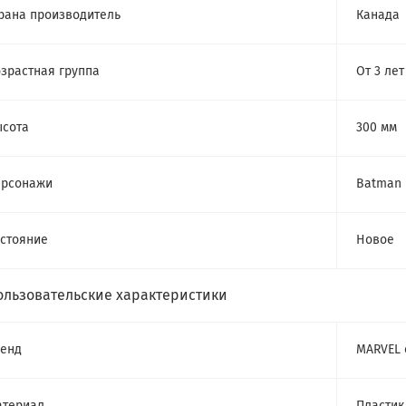
рана производитель
Канада
зрастная группа
От 3 лет
сота
300 мм
ерсонажи
Batman
стояние
Новое
ользовательские характеристики
енд
MARVEL 