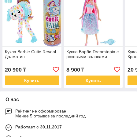
Кукла Barbie Cutie Reveal
Кукла Барби Dreamtopia с
Кукл
Далматин
розовыми волосами
Крол
20 900
8 900
20 
₸
₸
Купить
Купить
О нас
Рейтинг не сформирован
Менее 5 отзывов за последний год
Работает с 30.11.2017