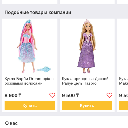
Подобные товары компании
Кукла Барби Dreamtopia с
Кукла принцесса Дисней
Кукл
розовыми волосами
Рапунцель Hasbro
Make
8 900
9 500
9 5
₸
₸
Купить
Купить
О нас