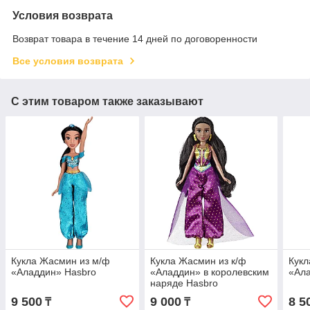
Условия возврата
Возврат товара в течение 14 дней по договоренности
Все условия возврата
С этим товаром также заказывают
Кукла Жасмин из м/ф
Кукла Жасмин из к/ф
Кукл
«Аладдин» Hasbro
«Аладдин» в королевским
«Ала
наряде Hasbro
9 500
9 000
8 5
₸
₸