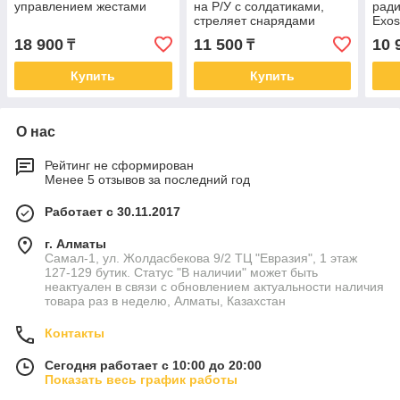
управлением жестами
на Р/У с солдатиками,
ради
стреляет снарядами
Exos
Wincars
18 900
11 500
10 
₸
₸
Купить
Купить
О нас
Рейтинг не сформирован
Менее 5 отзывов за последний год
Работает с 30.11.2017
г. Алматы
Самал-1, ул. Жолдасбекова 9/2 ТЦ "Евразия", 1 этаж
127-129 бутик. Статус "В наличии" может быть
неактуален в связи с обновлением актуальности наличия
товара раз в неделю, Алматы, Казахстан
Контакты
Сегодня работает с 10:00 до 20:00
Показать весь график работы