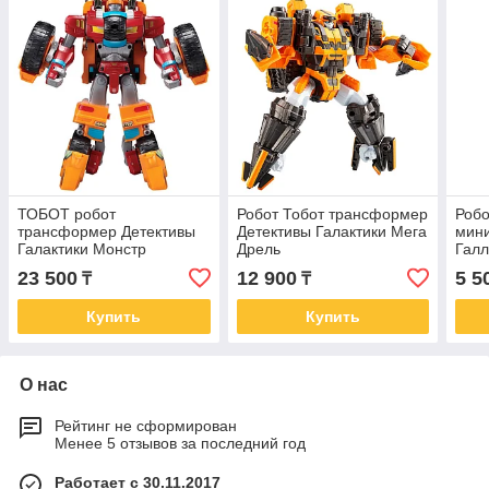
ТОБОТ робот
Робот Тобот трансформер
Робо
трансформер Детективы
Детективы Галактики Мега
мини
Галактики Монстр
Дрель
Галл
23 500
12 900
5 5
₸
₸
Купить
Купить
О нас
Рейтинг не сформирован
Менее 5 отзывов за последний год
Работает с 30.11.2017