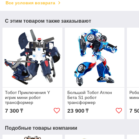
Все условия возврата
С этим товаром также заказывают
Тобот Приключения Y
Большой Тобот Атлон
Робо
игрик мини робот
Бета S1 робот
мин
трансформер
трансформер
7 300
23 900
7 5
₸
₸
Подобные товары компании