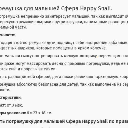
ремушка для малышей Сфера Happy Snail.
огремушка непременно заинтересует малышей, так как выглядит о
тересуют гремящие шарики внутри игрушки, нанизанные разноцве
альной части.
енности:
годаря этой погремушке дети поднимут себе настроение забавны
оцветных шариков, которые помещены в ярком колечке.
же малыши смогут потренировать мелкую моторику
,
перемещая паль
хи даже могут массировать десна с помощью погремушки, ведь е
ются ещё и прорезывателями.
ая с разноцветной сферой, дети также развивают зрительную коо
ремушка абсолютно безопасна для детей, так как выполнена из 
ости.
ктеристики:
ст:
от 3 мес.
еры упаковки:
6 х 23 х 18 см.
ть погремушку для малышей Сфера Happy Snail по при