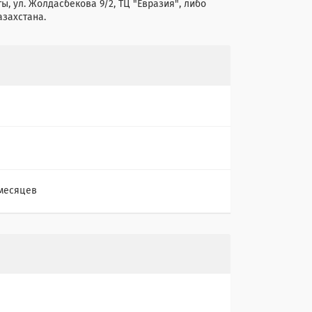
ы, ул. Жолдасбекова 9/2, ТЦ "Евразия", либо
азахстана.
 месяцев