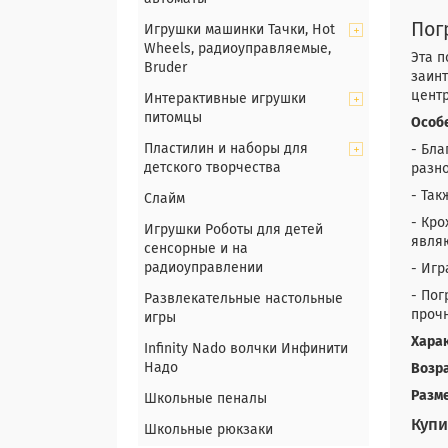
Пог
Игрушки машинки Тачки, Hot
Wheels, радиоуправляемые,
Эта п
Bruder
заин
центр
Интерактивные игрушки
питомцы
Особ
Пластилин и наборы для
- Бла
детского творчества
разн
- Так
Слайм
- Кро
Игрушки Роботы для детей
явля
сенсорные и на
радиоуправлении
- Игр
- Пог
Развлекательные настольные
прочн
игры
Хара
Infinity Nado волчки Инфинити
Надо
Возра
Разм
Школьные пеналы
Купи
Школьные рюкзаки