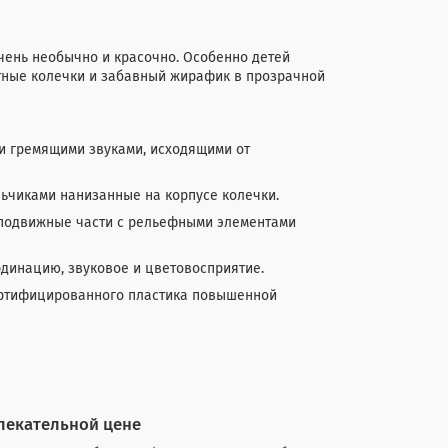
чень необычно и красочно. Особенно детей
тные колечки и забавный жирафик в прозрачной
ми гремящими звуками, исходящими от
чиками нанизанные на корпусе колечки.
е подвижные части с рельефными элементами
рдинацию, звуковое и цветовосприятие.
сертифицированного пластика повышенной
влекательной цене