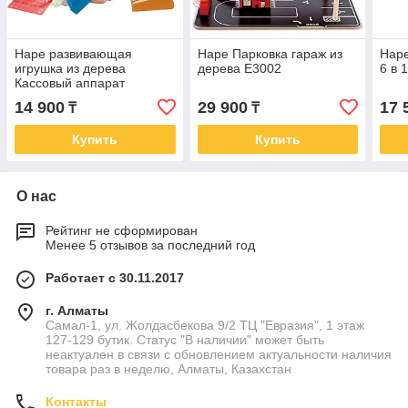
Hape развивающая
Hape Парковка гараж из
Hap
игрушка из дерева
дерева E3002
6 в 
Кассовый аппарат
14 900
29 900
17 
₸
₸
Купить
Купить
О нас
Рейтинг не сформирован
Менее 5 отзывов за последний год
Работает с 30.11.2017
г. Алматы
Самал-1, ул. Жолдасбекова 9/2 ТЦ "Евразия", 1 этаж
127-129 бутик. Статус "В наличии" может быть
неактуален в связи с обновлением актуальности наличия
товара раз в неделю, Алматы, Казахстан
Контакты