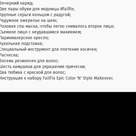
Вечерний наряд;
Две пары обуви для модницы #failfix;
Крупные серьги кольцом с радугой;
Радужное ожерелье на шею;
Розовая спа-маска, чтобы легко снималось второе лицо;
Съемное лицо с неудавшимся макияжем;
Парикмахерское кресло;
Кукольная подставка;
Специальный инструмент для плетения косичек;
Расческа;
Восемь резиночек для волос;
Шесть камушков для украшения прически;
Два тюбика с краской для волос;
Инструкция к набору FailFix Epic Color 'N' Style Makeover.