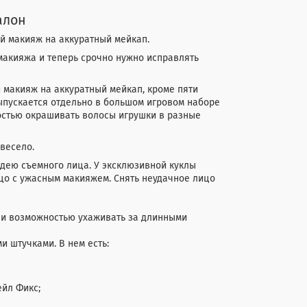
алон
ий макияж на аккуратный мейкап.
 макияжа и теперь срочно нужно исправлять
 макияж на аккуратный мейкап, кроме пяти
ыпускается отдельно в большом игровом наборе
ожностью окрашивать волосы игрушки в разные
 весело.
 идею съемного лица. У эксклюзивной куклы
цо с ужасным макияжем. Снять неудачное лицо
 и возможностью ухаживать за длинными
 штучками. В нем есть:
ейл Фикс;