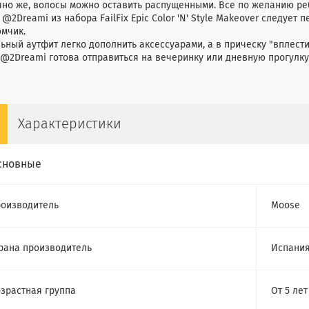
но же, волосы можно оставить распущенными. Все по желанию реб
 @2Dreami из набора FailFix Epic Color 'N' Style Makeover следует
мчик.
ьный аутфит легко дополнить аксессуарами, а в прическу "вплест
@2Dreami готова отправиться на вечеринку или дневную прогулку 
Характеристики
сновные
оизводитель
Moose
рана производитель
Испани
зрастная группа
От 5 лет