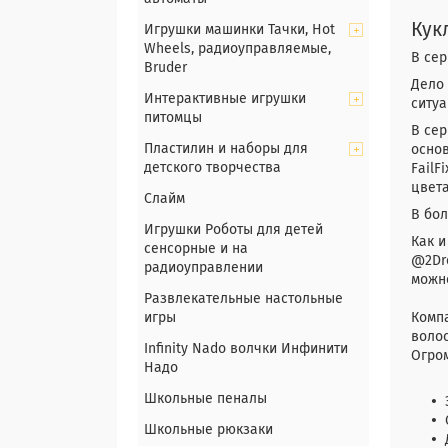
Кук
Игрушки машинки Тачки, Hot
Wheels, радиоуправляемые,
В сер
Bruder
Дело 
Интерактивные игрушки
ситу
питомцы
В сер
Пластилин и наборы для
основ
детского творчества
FailF
цвета
Слайм
В бол
Игрушки Роботы для детей
Как и
сенсорные и на
@2Dre
радиоуправлении
можн
Развлекательные настольные
игры
Комп
волос
Infinity Nado волчки Инфинити
Огро
Надо
Школьные пеналы
Школьные рюкзаки