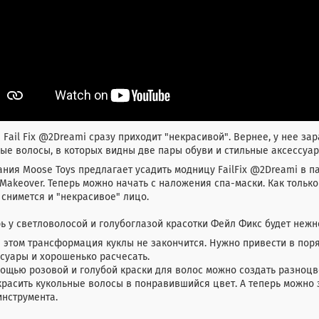
 Fail Fix @2Dreami сразу приходит "некрасивой". Вернее, у нее з
ые волосы, в которых видны две пары обуви и стильные аксессуар
ния Moose Toys предлагает усадить модницу FailFix @2Dreami в па
 Makeover. Теперь можно начать с наложения спа-маски. Как только
 снимется и "некрасивое" лицо.
ь у светловолосой и голубоглазой красотки Фейл Фикс будет нежн
 этом трансформация куклы не закончится. Нужно привести в поря
суары и хорошенько расчесать.
ощью розовой и голубой краски для волос можно создать разноцв
расить кукольные волосы в понравившийся цвет. А теперь можно
нструмента.