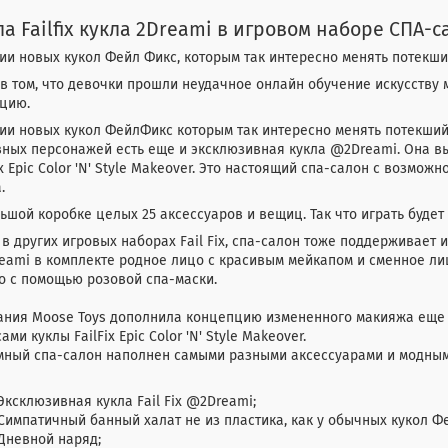
ла Failfix кукла 2Dreami в игровом наборе СПА-с
ии новых кукол Фейл Фикс, которым так интересно менять потекш
в том, что девочки прошли неудачное онлайн обучение искусству
ацию.
ии новых кукол ФейлФикс которым так интересно менять потекший
ных персонажей есть еще и эксклюзивная кукла @2Dreami. Она в
ix Epic Color 'N' Style Makeover. Это настоящий спа-салон с возм
.
ьшой коробке целых 25 аксессуаров и вещиц. Так что играть будет
 в других игровых наборах Fail Fix, спа-салон тоже поддерживает
ami в комплекте родное лицо с красивым мейкапом и сменное ли
о с помощью розовой спа-маски.
ания Moose Toys дополнила концепцию измененного макияжа еще
ами куклы FailFix Epic Color 'N' Style Makeover.
мный спа-салон наполнен самыми разными аксессуарами и модными
Эксклюзивная кукла Fail Fix @2Dreami;
Симпатичный банный халат не из пластика, как у обычных кукол Ф
Дневной наряд;