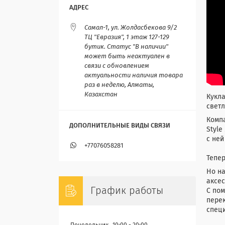
Самал-1, ул. Жолдасбекова 9/2
ТЦ "Евразия", 1 этаж 127-129
бутик. Статус "В наличии"
может быть неактуален в
связи с обновлением
актуальности наличия товара
раз в неделю, Алматы,
Казахстан
Кукла
светл
Компа
Style
с ней
+77076058281
Тепер
Но на
аксес
График работы
С пом
перек
специ