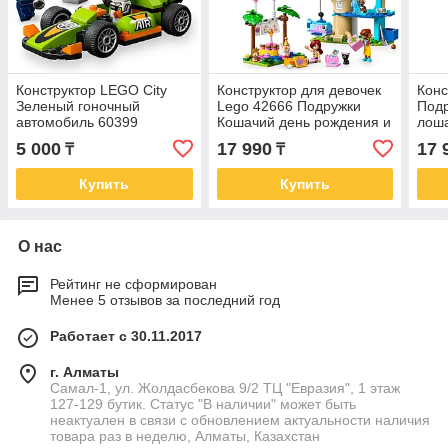
Конструктор LEGO City
Конструктор для девочек
Конс
Зеленый гоночный
Lego 42666 Подружки
Подр
автомобиль 60399
Кошачий день рождения и
лоша
СКИДКА
домик на дереве
5 000
17 990
17 
₸
₸
Купить
Купить
О нас
Рейтинг не сформирован
Менее 5 отзывов за последний год
Работает с 30.11.2017
г. Алматы
Самал-1, ул. Жолдасбекова 9/2 ТЦ "Евразия", 1 этаж
127-129 бутик. Статус "В наличии" может быть
неактуален в связи с обновлением актуальности наличия
товара раз в неделю, Алматы, Казахстан