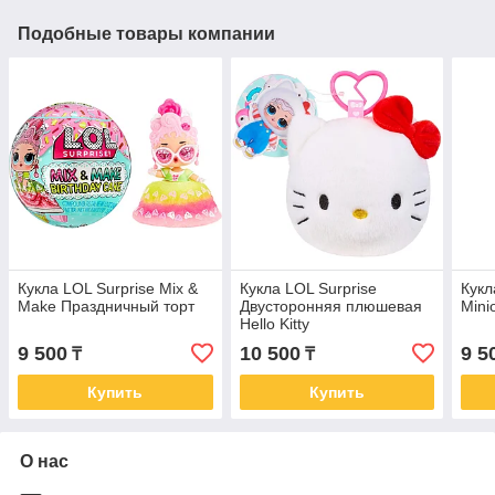
Подобные товары компании
Кукла LOL Surprise Mix &
Кукла LOL Surprise
Кукл
Make Праздничный торт
Двусторонняя плюшевая
Mini
Hello Kitty
9 500
10 500
9 5
₸
₸
Купить
Купить
О нас