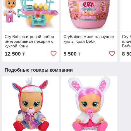
Cry Babies игровой набор
CryBabies мини плачущие
Cry 
интерактивная пекарня с
куклы Край Беби
плач
куклой Кони
Беби
12 500
5 500
8 5
₸
₸
Подобные товары компании