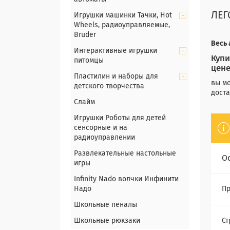
ЛЕГ
Игрушки машинки Тачки, Hot
Wheels, радиоуправляемые,
Bruder
Весь
Интерактивные игрушки
Купи
питомцы
цен
Пластилин и наборы для
вы мо
детского творчества
доста
Слайм
Игрушки Роботы для детей
сенсорные и на
радиоуправлении
Развлекательные настольные
О
игры
Infinity Nado волчки Инфинити
Надо
Пр
Школьные пеналы
Школьные рюкзаки
Ст