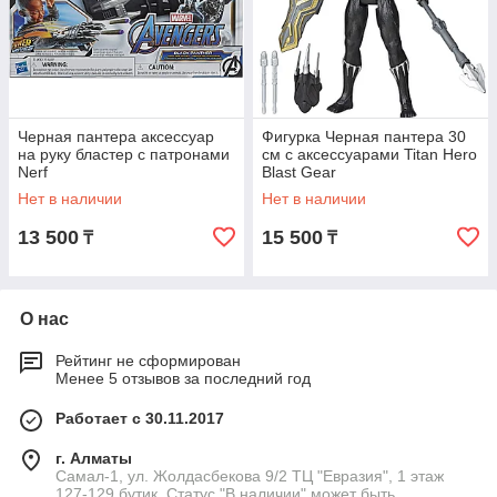
Черная пантера аксессуар
Фигурка Черная пантера 30
на руку бластер с патронами
см с аксессуарами Titan Hero
Nerf
Blast Gear
Нет в наличии
Нет в наличии
13 500
15 500
₸
₸
О нас
Рейтинг не сформирован
Менее 5 отзывов за последний год
Работает с 30.11.2017
г. Алматы
Самал-1, ул. Жолдасбекова 9/2 ТЦ "Евразия", 1 этаж
127-129 бутик. Статус "В наличии" может быть