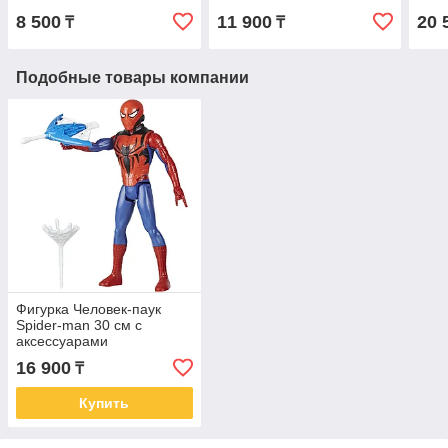
8 500
11 900
20 
₸
₸
Подобные товары компании
Фигурка Человек-паук
Spider-man 30 см с
аксессуарами
16 900
₸
Купить