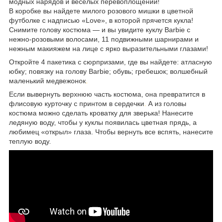
модных нарядов и веселых перевоплощений!
В коробке вы найдете милого розового мишки в цветной
футболке с надписью «Love», в которой прячется кукла!
Снимите голову костюма — и вы увидите куклу Barbie с
нежно-розовыми волосами, 11 подвижными шарнирами и
нежным макияжем на лице с ярко выразительными глазами!
Откройте 4 пакетика с сюрпризами, где вы найдете: атласную
юбку; повязку на голову Barbie; обувь; гребешок; волшебный
маленький медвежонок
.
Если вывернуть верхнюю часть костюма, она превратится в
флисовую курточку с принтом в сердечки
.
А из головы
костюма можно сделать кроватку для зверька! Нанесите
ледяную воду, чтобы у куклы появилась цветная прядь, а
любимец «открыл» глаза. Чтобы вернуть все вспять, нанесите
теплую воду.