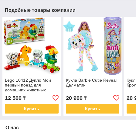
Подобные товары компании
Lego 10412 Дупло Мой
Кукла Barbie Cutie Reveal
Кукл
первый поезд для
Далматин
Крол
домашних животных
12 500
20 900
20 
₸
₸
Купить
Купить
О нас