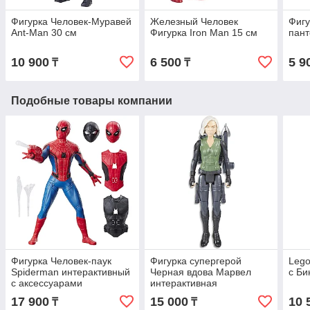
Фигурка Человек-Муравей
Железный Человек
Фигу
Ant-Man 30 см
Фигурка Iron Man 15 см
пан
10 900
6 500
5 9
₸
₸
Подобные товары компании
Фигурка Человек-паук
Фигурка супергерой
Lego
Spiderman интерактивный
Черная вдова Марвел
с Би
с аксессуарами
интерактивная
17 900
15 000
10 
₸
₸